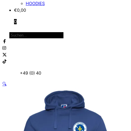
HOODIES
€
0,00
0
Close
Products
Menu
search
Telefon:
+49 (0) 40
87 97 86 95
🔍