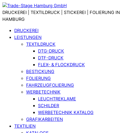
Skip
Menu
to
DRUCKEREI | TEXTILDRUCK | STICKEREI | FOLIERUNG IN
content
HAMBURG
DRUCKEREI
LEISTUNGEN
TEXTILDRUCK
DTG-DRUCK
DTF-DRUCK
FLEX- & FLOCKDRUCK
BESTICKUNG
FOLIERUNG
FAHRZEUGFOLIERUNG
WERBETECHNIK
LEUCHTREKLAME
SCHILDER
WERBETECHNIK KATALOG
GRAFIKARBEITEN
TEXTILIEN
KATALOGE