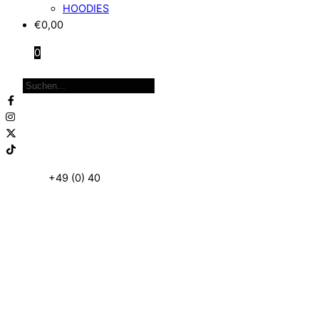
HOODIES
€
0,00
0
Close
Products
Menu
search
Telefon:
+49 (0) 40
87 97 86 95