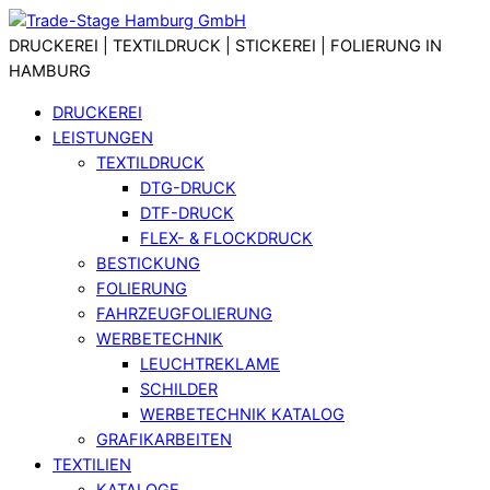
Skip
Menu
to
DRUCKEREI | TEXTILDRUCK | STICKEREI | FOLIERUNG IN
content
HAMBURG
DRUCKEREI
LEISTUNGEN
TEXTILDRUCK
DTG-DRUCK
DTF-DRUCK
FLEX- & FLOCKDRUCK
BESTICKUNG
FOLIERUNG
FAHRZEUGFOLIERUNG
WERBETECHNIK
LEUCHTREKLAME
SCHILDER
WERBETECHNIK KATALOG
GRAFIKARBEITEN
TEXTILIEN
KATALOGE