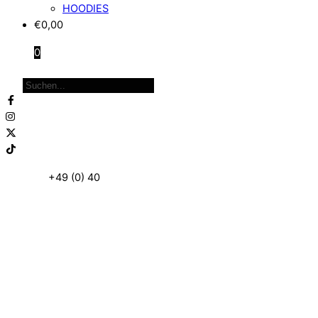
HOODIES
€
0,00
0
Close
Products
Menu
search
Telefon:
+49 (0) 40
87 97 86 95