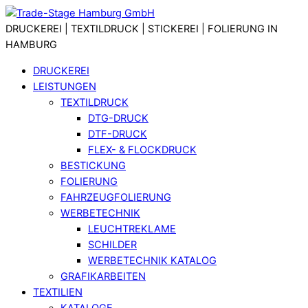
Skip
Menu
to
DRUCKEREI | TEXTILDRUCK | STICKEREI | FOLIERUNG IN
content
HAMBURG
DRUCKEREI
LEISTUNGEN
TEXTILDRUCK
DTG-DRUCK
DTF-DRUCK
FLEX- & FLOCKDRUCK
BESTICKUNG
FOLIERUNG
FAHRZEUGFOLIERUNG
WERBETECHNIK
LEUCHTREKLAME
SCHILDER
WERBETECHNIK KATALOG
GRAFIKARBEITEN
TEXTILIEN
KATALOGE