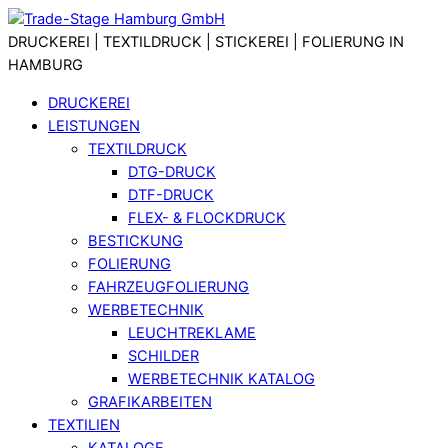
Skip
Menu
to
DRUCKEREI | TEXTILDRUCK | STICKEREI | FOLIERUNG IN
content
HAMBURG
DRUCKEREI
LEISTUNGEN
TEXTILDRUCK
DTG-DRUCK
DTF-DRUCK
FLEX- & FLOCKDRUCK
BESTICKUNG
FOLIERUNG
FAHRZEUGFOLIERUNG
WERBETECHNIK
LEUCHTREKLAME
SCHILDER
WERBETECHNIK KATALOG
GRAFIKARBEITEN
TEXTILIEN
KATALOGE